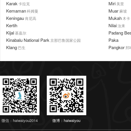
Karak
Miri
卡拉克
美里
Kemaman
Muar
科姆曼
麻坡
Keningau
Mukah
肯尼高
木卡
Kertih
Nilai
汝来
Kijal
Padang Be
基嘉尔
Kinabalu National Park
Paka
京那巴鲁国家公园
Klang
Pangkor
巴生
邦
微信：haiwaiyou2014
微博：haiwaiyou