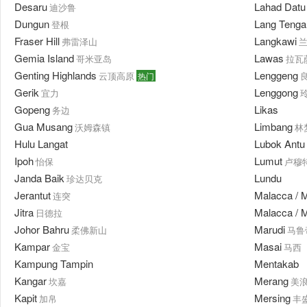
Desaru
Lahad Datu
迪沙鲁
Dungun
Lang Tenga
登根
Fraser Hill
Langkawi
弗雷泽山
Gemia Island
Lawas
哥米亚岛
拉瓦
Genting Highlands
Lenggeng
云顶高原
热门
Gerik
Lenggong
宜力
Gopeng
Likas
务边
Gua Musang
Limbang
沃姆森镇
林
Hulu Langat
Lubok Antu
Ipoh
Lumut
怡保
卢穆
Janda Baik
Lundu
珍达贝克
Jerantut
Malacca / 
连突
Jitra
Malacca / 
日德拉
Johor Bahru
Marudi
柔佛新山
马鲁
Kampar
Masai
金宝
马西
Kampung Tampin
Mentakab
Kangar
Merang
坎嘉
美
Kapit
Mersing
加帛
丰