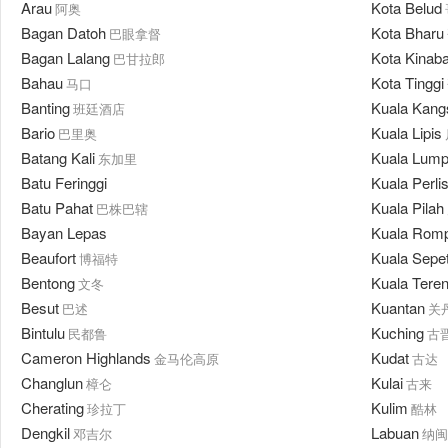
Arau
Kota Belud
阿奥
Bagan Datoh
Kota Bharu
巴眼拿督
Bagan Lalang
Kota Kinaba
巴甘拉郎
Bahau
Kota Tinggi
马口
Banting
Kuala Kang
班廷酒店
Bario
Kuala Lipis
巴里奥
Batang Kali
Kuala Lump
东加里
Batu Feringgi
Kuala Perli
Batu Pahat
Kuala Pilah
巴株巴辖
Bayan Lepas
Kuala Romp
Beaufort
Kuala Sepe
博福特
Bentong
Kuala Tere
文冬
Besut
Kuantan
巴述
关
Bintulu
Kuching
民都鲁
古
Cameron Highlands
Kudat
金马伦高原
古达
Changlun
Kulai
樟仑
古来
Cherating
Kulim
珍拉丁
酷林
Dengkil
Labuan
邓吉尔
纳闽