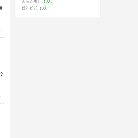
关注的用户
（0人）
我的粉丝
（0人）
活
)
没
)