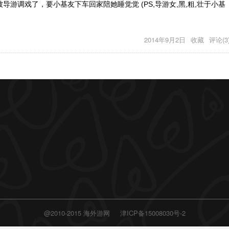
被导游调戏了，要小基友下车回家陪她睡觉觉 (PS,导游女,黑,粗,壮于小基
2014年9月2日
收藏
评论(3
@2010-2015 海外游网
津ICP备15008030号-2