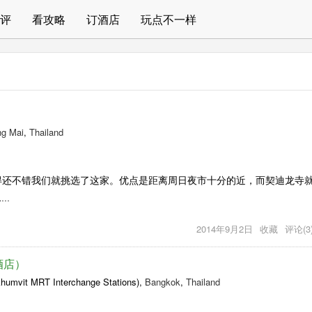
评
看攻略
订酒店
玩点不一样
）
ng Mai
,
Thailand
得还不错我们就挑选了这家。优点是距离周日夜市十分的近，而契迪龙寺
..
2014年9月2日
收藏
评论(3
际酒店）
mvit MRT Interchange Stations),
Bangkok
,
Thailand