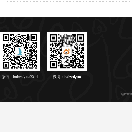
微信：haiwaiyou2014
微博：haiwaiyou
@20