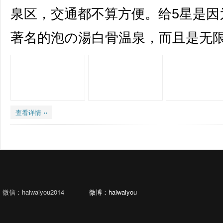
泉区，交通都不算方便。给5星是因
著名的泡の湯白骨温泉，而且是无限任
查看详情 ››
微信：haiwaiyou2014
微博：haiwaiyou