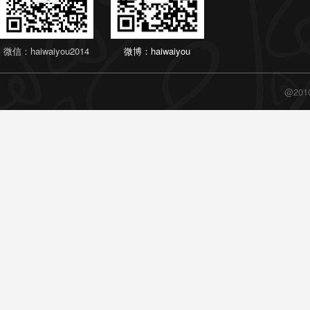
微信：haiwaiyou2014
微博：haiwaiyou
@20