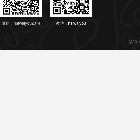
微信：haiwaiyou2014
微博：haiwaiyou
@20