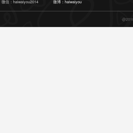
微信：haiwaiyou2014
微博：haiwaiyou
@20