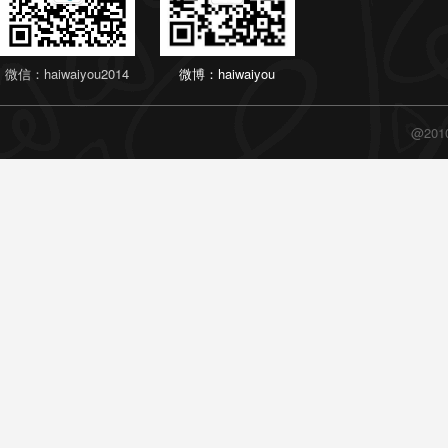
微信：haiwaiyou2014
微博：haiwaiyou
@20