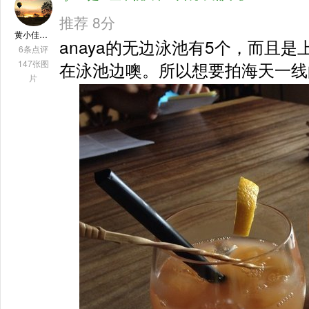
推荐 8分
黄小佳要奋斗
anaya的无边泳池有5个，而且
6条点评
147张图
在泳池边噢。所以想要拍海天一线的要在
片