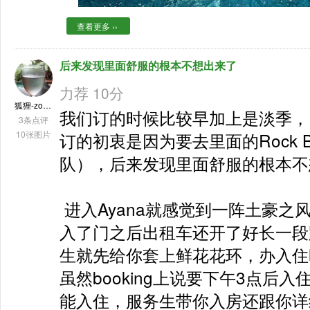
查看更多 ››
后来发现里面舒服的根本不想出来了
力荐 10分
狐狸-zong微胖女
我们订的时候比较早加上是淡季，1
3条点评
10张图片
订的初衷是因为要去里面的Rock 
队），后来发现里面舒服的根本不
 进入Ayana就感觉到一阵土豪之风铺面而来，入大门要安检，
入了门之后出租车还开了好长一段距
生就先给你套上鲜花花环，办入住
虽然booking上说要下午3点后
能入住，服务生带你入房还跟你详