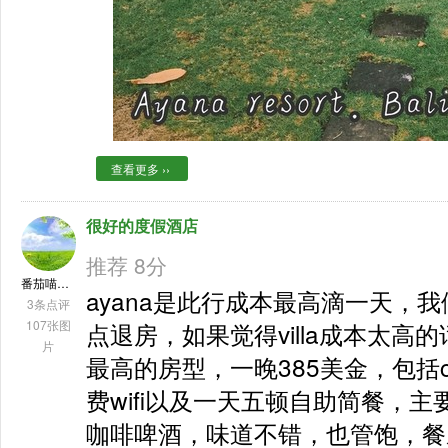
查看更多 ››
很好的度假酒店
推荐 8分
番茄喵大厨想旅行
ayana是此行成本最高滴一天，我
3条点评
107张图
点退房，如果觉得villa成本太高的话
片
最高的房型，一晚385美金，包括cl
费wifi以及一天五顿自助简餐，
咖啡啤酒，味道不错，也管饱，餐