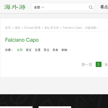
看点
全部
首页
›
酒店
›
Europe
欧洲
›
Italy 意大利
›
Falciano Capo （0篇攻略）
Falciano Capo
分类：
全部
签证
交通
景点
美食
购物
第一页
1