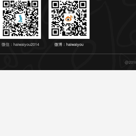
微信：haiwaiyou2014
微博：haiwaiyou
@20