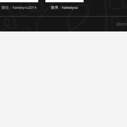
微信：haiwaiyou2014
微博：haiwaiyou
@20