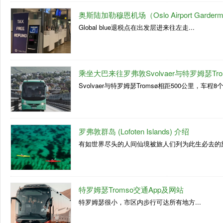
奥斯陆加勒穆恩机场（Oslo Airport Garder
Global blue退税点在出发层进来往左走...
乘坐大巴来往罗弗敦Svolvaer与特罗姆瑟Tro
Svolvaer与特罗姆瑟Tromsø相距500公里，车程8个
罗弗敦群岛 (Lofoten Islands) 介绍
有如世界尽头的人间仙境被旅人们列为此生必去的旅
特罗姆瑟Tromso交通App及网站
特罗姆瑟很小，市区内步行可达所有地方...