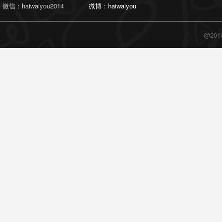
微信：haiwaiyou2014
微博：haiwaiyou
@20