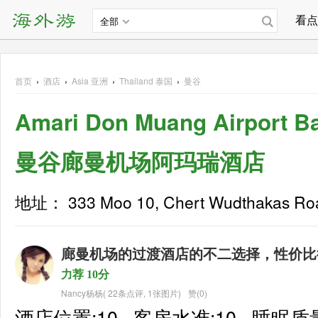
看点
全部
首页
›
酒店
›
Asia
亚洲
›
Thailand 泰国
›
曼谷
Amari Don Muang Airport B
曼谷廊曼机场阿玛瑞酒店
地址： 333 Moo 10, Chert Wudthakas Road,
廊曼机场的过渡酒店的不二选择，性价比
力荐 10分
Nancy杨杨
(
22条点评
,
1张图片
)
赞(0)
酒店位置:10
客房水准:10
睡眠质量