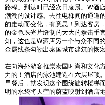
路程。到达时已经次日凌晨。W酒
潮潮的设计感。去往电梯间的通道
的走动而变化，有意思！到达客房
的金色珠光片缝制的大大的拳击手
知，这也是W酒店另一个与众不同
金属线条勾勒出泰国城市建筑的恢宏
在向海外游客推崇泰国时尚和文化
力的！酒店的泳池建造在六层屋顶
早餐后，就发现这个围绕旋转楼梯
明的水袋将天空的蔚蓝映射到酒店