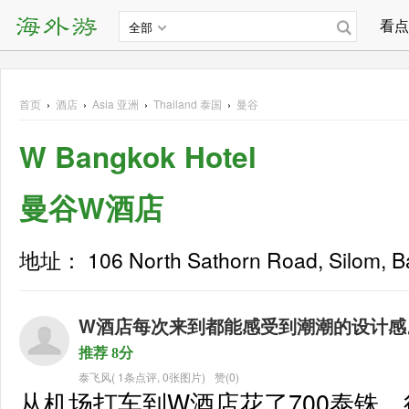
看点
全部
首页
›
酒店
›
Asia
亚洲
›
Thailand 泰国
›
曼谷
W Bangkok Hotel
曼谷W酒店
地址： 106 North Sathorn Road, Silom, Ba
W酒店每次来到都能感受到潮潮的设计感
推荐 8分
泰飞风
(
1条点评
,
0张图片
)
赞(0)
从机场打车到W酒店花了700泰铢，