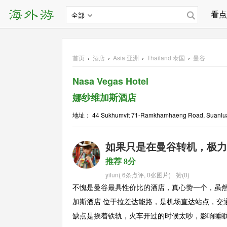
看点
全部
首页
›
酒店
›
Asia
亚洲
›
Thailand 泰国
›
曼谷
Nasa Vegas Hotel
娜纱维加斯酒店
地址： 44 Sukhumvit 71-Ramkhamhaeng Road, Suanluang 
如果只是在曼谷转机，极力
推荐 8分
yilun
(
6条点评
,
0张图片
)
赞(0)
不愧是曼谷最具性价比的酒店，真心赞一个，虽然
加斯酒店 位于拉差达能路，是机场直达站点，交
缺点是挨着铁轨，火车开过的时候太吵，影响睡眠