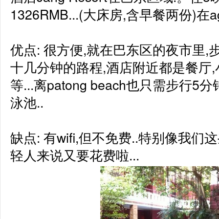
1326RMB...(大床房,含早餐两份)在a
优点: 很方便,就在巴东区的夜市里
十几分钟的路程,酒店附近都是餐厅,小清
等...离patong beach也只需步行
泳池..

缺点: 有wifi,但不免费..特别像
轻人来说又要花费啦...