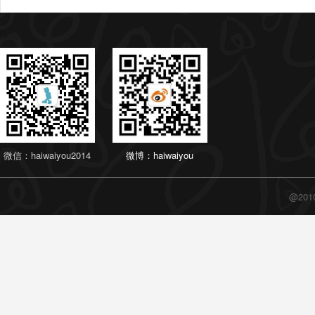
微信：haiwaiyou2014
微博：haiwaiyou
@20