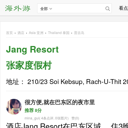
看点
全部
首页
›
酒店
›
Asia
亚洲
›
Thailand 泰国
›
普吉岛
Jang Resort
张家度假村
地址： 210/23 Soi Kebsup, Rach-U-Thit 20
很方便,就在巴东区的夜市里
推荐 8分
mina_gui
(
4条点评
,
0张图片
)
赞(0)
酒店Jang Resort在巴东区域.。住