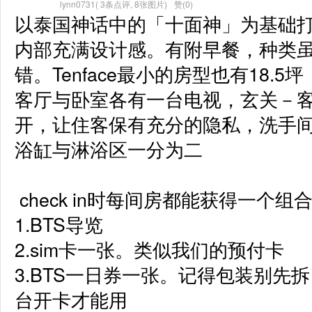
lynn0731
(
3条点评
,
8张图片
)
赞(0)
以泰国神话中的「十面神」为基础
内部充满设计感。有附早餐，种类
错。Tenface最小的房型也有18.
客厅与卧室各有一台电视，玄关－
开，让住客保有充分的隐私，洗手
浴缸与淋浴区一分为二

 check in时每间房都能获得一个组合包，内附：

1.BTS导览

2.sim卡一张。类似我们的预付卡

3.BTS一日券一张。记得包装别先拆
台开卡才能用
