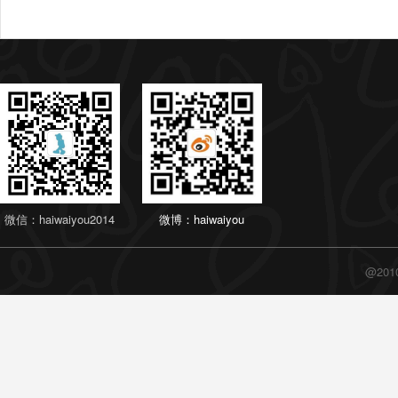
微信：haiwaiyou2014
微博：haiwaiyou
@20