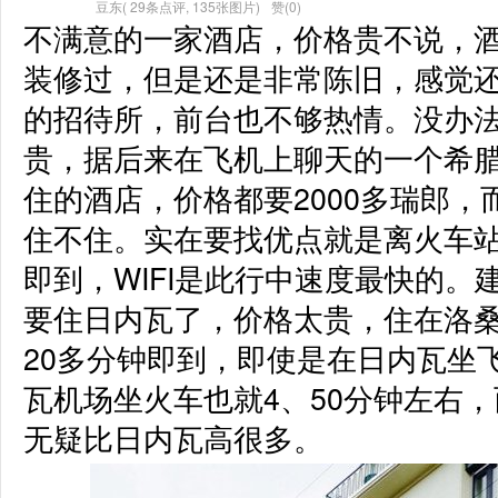
豆东
(
29条点评
,
135张图片
)
赞(0)
不满意的一家酒店，价格贵不说，
装修过，但是还是非常陈旧，感觉
的招待所，前台也不够热情。没办
贵，据后来在飞机上聊天的一个希
住的酒店，价格都要2000多瑞郎
住不住。实在要找优点就是离火车站
即到，WIFI是此行中速度最快的。
要住日内瓦了，价格太贵，住在洛
20多分钟即到，即使是在日内瓦坐
瓦机场坐火车也就4、50分钟左右
无疑比日内瓦高很多。