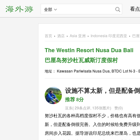
看点
全部
首页
›
酒店
›
Asia
亚洲
›
Indonesia 印度尼西亚
›
巴厘
The Westin Resort Nusa Dua Bali
巴厘岛努沙杜瓦威斯汀度假村
地址： Kawasan Pariwisata Nusa Dua, BTDC Lot N-3 - Ba
设施不算太新，但是配备倒
推荐 8分
豆东
(
29条点评
,
135张图片
)
赞(0)
努沙杜瓦的各种高档度假村不少，价格也有高有
新，但是配备倒很完善。入住的时候给免费升级
房间步入花园。据导游说印尼总统来巴厘岛，也