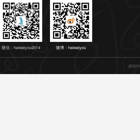
微信：haiwaiyou2014
微博：haiwaiyou
@20