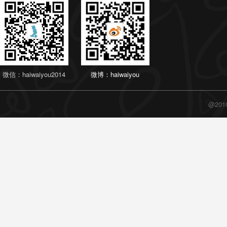
微信：haiwaiyou2014
微博：haiwaiyou
@20