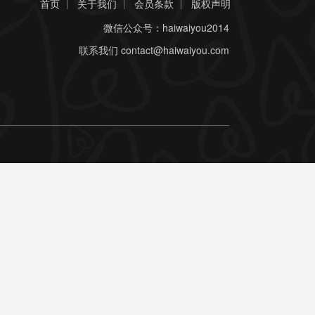
首页
关于我们
会员条款
版权声明
微信公众号：haiwaiyou2014
联系我们
contact@haiwaiyou.com