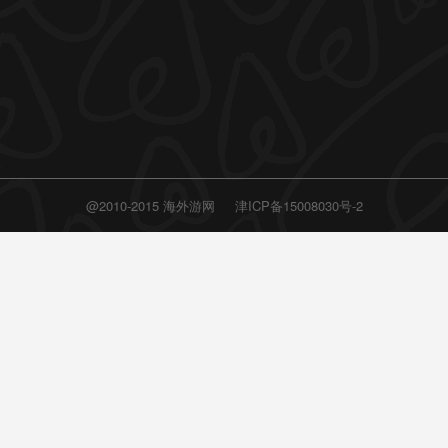
@2010-2015 海外游网
津ICP备15008030号-2