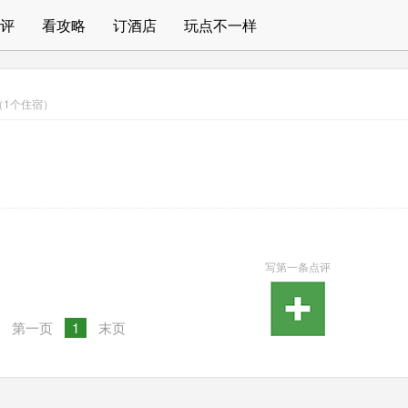
评
看攻略
订酒店
玩点不一样
a （1个住宿）
写第一条点评
第一页
1
末页