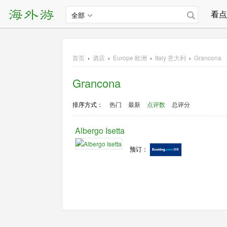
看点
全部
首页
›
酒店
›
Europe
欧洲
›
Italy 意大利
›
Grancon
Grancona
排序方式：
热门
最新
点评数
总评分
Albergo Isetta
预订：