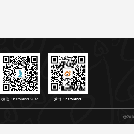
微信：haiwaiyou2014
微博：haiwaiyou
@20