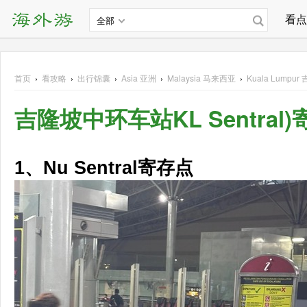
看点
全部
首页
›
看攻略
›
出行锦囊
›
Asia
亚洲
›
Malaysia
马来西亚
›
Kuala Lumpur
吉隆坡中环车站KL Sentral
1、Nu Sentral
寄存点