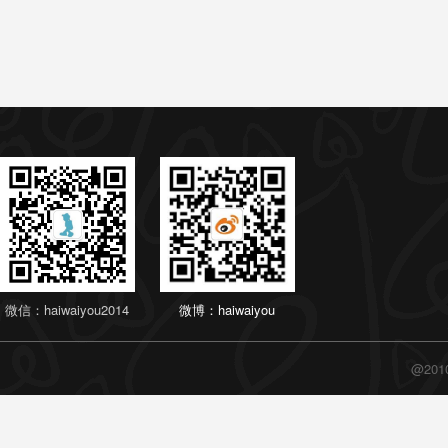
微信：haiwaiyou2014
微博：haiwaiyou
@20