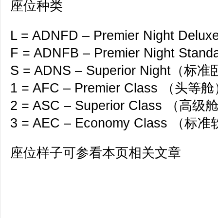
座位种类
L = ADNFD – Premier Night 
F = ADNFB – Premier Night S
S = ADNS – Superior Night（
1 = AFC – Premier Class （头等
2 = ASC – Superior Class （高级
3 = AEC – Economy Class （
座位样子可参看本页相关文章